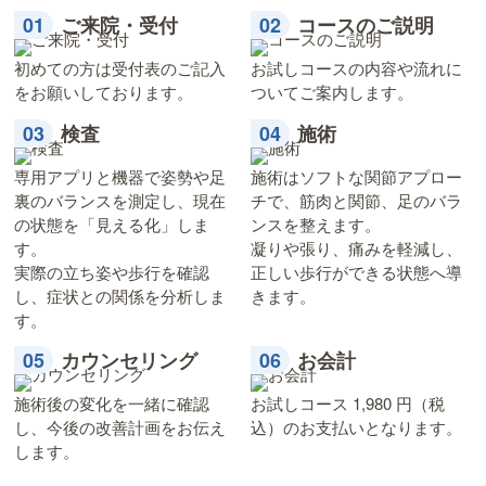
ご来院・受付
コースのご説明
初めての方は受付表のご記入
お試しコースの内容や流れに
をお願いしております。
ついてご案内します。
検査
施術
専用アプリと機器で姿勢や足
施術はソフトな関節アプロー
裏のバランスを測定し、現在
チで、筋肉と関節、足のバラ
の状態を「見える化」しま
ンスを整えます。
す。
凝りや張り、痛みを軽減し、
実際の立ち姿や歩行を確認
正しい歩行ができる状態へ導
し、症状との関係を分析しま
きます。
す。
カウンセリング
お会計
施術後の変化を一緒に確認
お試しコース 1,980 円（税
し、今後の改善計画をお伝え
込）のお支払いとなります。
します。